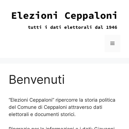
Vai
al
contenuto
Menu
Benvenuti
“Elezioni Ceppaloni” ripercorre la storia politica
del Comune di Ceppaloni attraverso dati
elettorali e documenti storici.
Ringrazio per le informazioni e i dati: Giovanni